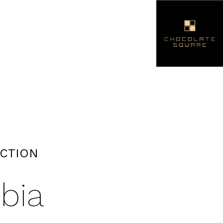
ECTION
bia