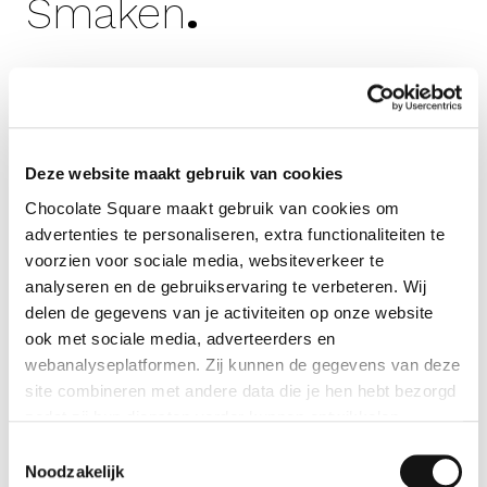
Smaken
.
pure chocolade
crème van advocaat
Deze website maakt gebruik van cookies
Chocolate Square maakt gebruik van cookies om
advertenties te personaliseren, extra functionaliteiten te
voorzien voor sociale media, websiteverkeer te
analyseren en de gebruikservaring te verbeteren. Wij
delen de gegevens van je activiteiten op onze website
ook met sociale media, adverteerders en
webanalyseplatformen. Zij kunnen de gegevens van deze
site combineren met andere data die je hen hebt bezorgd
zodat zij hun diensten verder kunnen ontwikkelen.
Toestemmingsselectie
Indien je dat toestaat, kunnen wij of onze partners onder
Noodzakelijk