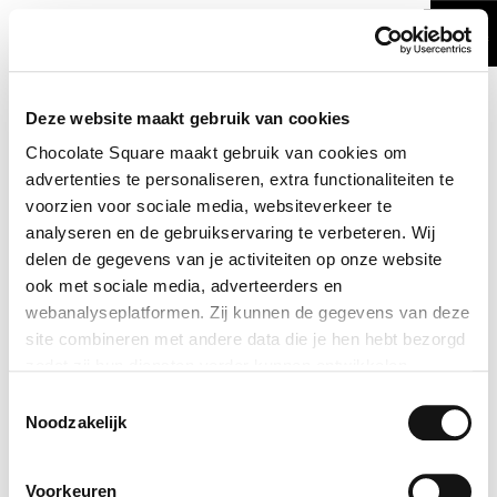
Deze website maakt gebruik van cookies
Chocolate Square maakt gebruik van cookies om
advertenties te personaliseren, extra functionaliteiten te
voorzien voor sociale media, websiteverkeer te
analyseren en de gebruikservaring te verbeteren. Wij
delen de gegevens van je activiteiten op onze website
ook met sociale media, adverteerders en
webanalyseplatformen. Zij kunnen de gegevens van deze
site combineren met andere data die je hen hebt bezorgd
zodat zij hun diensten verder kunnen ontwikkelen.
Toestemmingsselectie
Indien je dat toestaat, kunnen wij of onze partners onder
Noodzakelijk
andere:
Voorkeuren