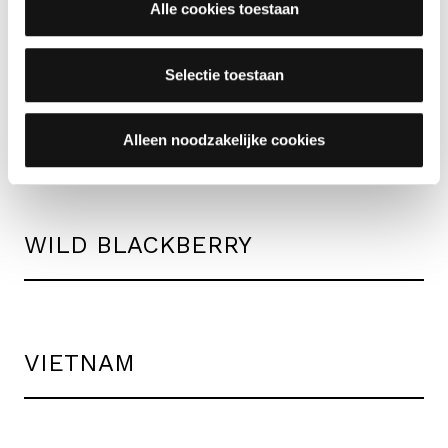
Alle cookies toestaan
waarvoor ze dienen en hoelang ze geldig blijven. Je kan
je voorkeuren ook op elk moment wijzigen via de cookie
instellingen.
Selectie toestaan
Andere smaken
.
Alleen noodzakelijke cookies
WILD BLACKBERRY
VIETNAM