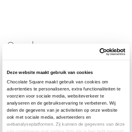
Smaken
.
melkchocolade
Deze website maakt gebruik van cookies
Chocolate Square maakt gebruik van cookies om
ganache van vanuatu
advertenties te personaliseren, extra functionaliteiten te
origine
voorzien voor sociale media, websiteverkeer te
analyseren en de gebruikservaring te verbeteren. Wij
delen de gegevens van je activiteiten op onze website
ook met sociale media, adverteerders en
webanalyseplatformen. Zij kunnen de gegevens van deze
site combineren met andere data die je hen hebt bezorgd